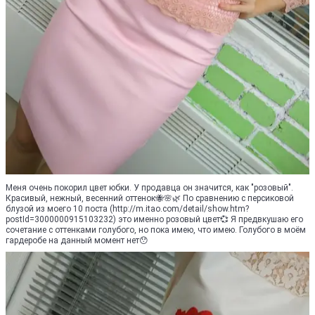
Меня очень покорил цвет юбки. У продавца он значится, как "розовый".
Красивый, нежный, весенний оттенок🐝🌸🌿 По сравнению с персиковой
блузой из моего 10 поста (http://m.itao.com/detail/show.htm?
postId=3000000915103232) это именно розовый цвет💞 Я предвкушаю его
сочетание с оттенками голубого, но пока имею, что имею. Голубого в моём
гардеробе на данный момент нет😯