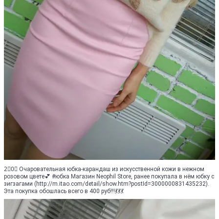
2⃣0⃣ Очаровательная юбка-карандаш из искусственной кожи в нежном
розовом цвете💕 #юбка Магазин Neophil Store, ранее покупала в нём юбку с
зигзагами (http://m.itao.com/detail/show.htm?postId=3000000831435232).
Эта покупка обошлась всего в 400 руб!!!💃💃💃