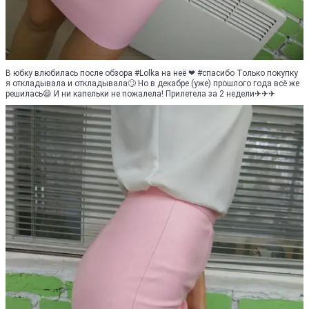
В юбку влюбилась после обзора #Lolka на неё ❤ #спасибо Только покупку
я откладывала и откладывала🙄 Но в декабре (уже) прошлого года всё же
решилась😄 И ни капельки не пожалела! Прилетела за 2 недели✈✈✈