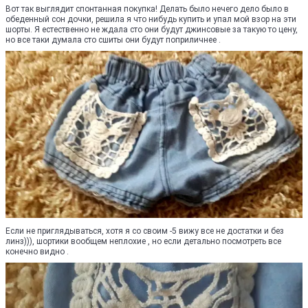
Вот так выглядит спонтанная покупка! Делать было нечего дело было в
обеденный сон дочки, решила я что нибудь купить и упал мой взор на эти
шорты. Я естественно не ждала сто они будут джинсовые за такую то цену,
но все таки думала сто сшиты они будут поприличнее .
Если не приглядываться, хотя я со своим -5 вижу все не достатки и без
линз))), шортики вообщем неплохие , но если детально посмотреть все
конечно видно .