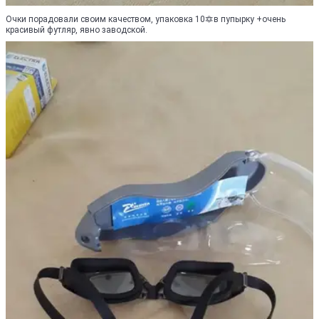
Очки порадовали своим качеством, упаковка 10🔯в пупырку +очень
красивый футляр, явно заводской.