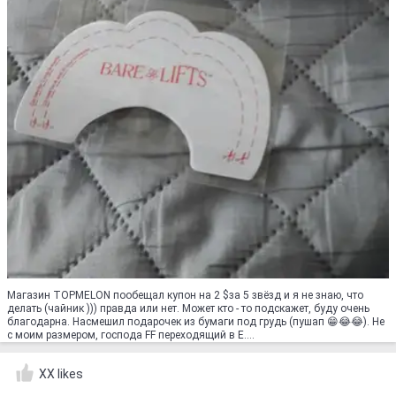
Магазин TOPMELON пообещал купон на 2 $за 5 звёзд и я не знаю, что
делать (чайник ))) правда или нет. Может кто - то подскажет, буду очень
благодарна. Насмешил подарочек из бумаги под грудь (пушап 😁😂😂). Не
с моим размером, господа FF переходящий в Е....
XX likes