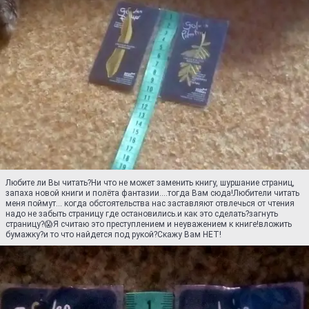
Любите ли Вы читать?Ни что не может заменить книгу, шуршание страниц,
запаха новой книги и полёта фантазии....тогда Вам сюда!Любители читать
меня поймут... когда обстоятельства нас заставляют отвлечься от чтения
надо не забыть страницу где остановились.и как это сделать?загнуть
страницу?😱Я считаю это преступлением и неуважением к книге!вложить
бумажку?и то что найдется под рукой?Скажу Вам НЕТ!