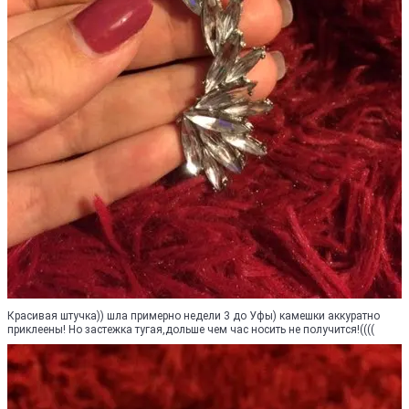
Красивая штучка)) шла примерно недели 3 до Уфы) камешки аккуратно
приклеены! Но застежка тугая,дольше чем час носить не получится!((((