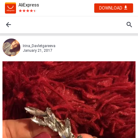
AliExpress
DOWNLOAD
Irina_Davletgareeva
January 21, 2017