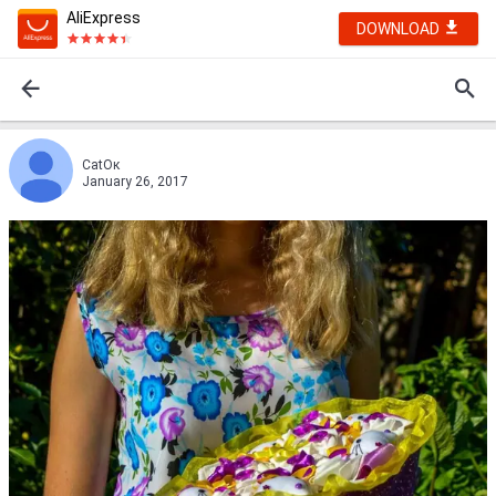
AliExpress
DOWNLOAD
СаtОк
January 26, 2017