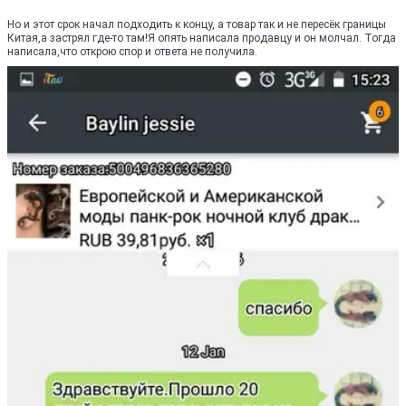
Но и этот срок начал подходить к концу, а товар так и не пересёк границы
Китая,а застрял где-то там!Я опять написала продавцу и он молчал. Тогда
написала,что открою спор и ответа не получила.