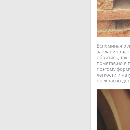
Вспоминая о л
запланирован 
обойтись, так
помятая,но я 
поэтому форму
легкости и на
прекрасно доп