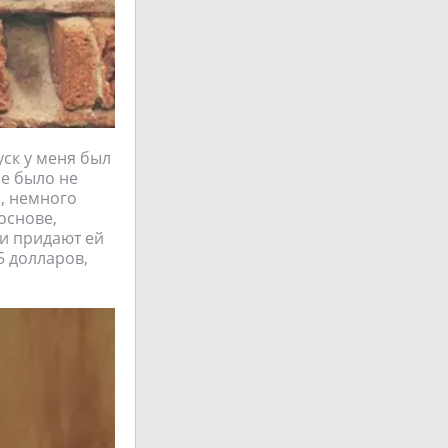
уск у меня был
е было не
и, немного
основе,
ти придают ей
5 долларов,