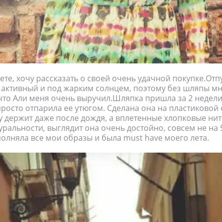
ете, хочу рассказать о своей очень удачной покупке.Отп
активный и под жарким солнцем, поэтому без шляпы мн
 что Али меня очень выручил.Шляпка пришла за 2 недел
просто отпарила ее утюгом. Сделана она на пластиковой 
 держит даже после дождя, а вплетенные хлопковые ни
туральности, выглядит она очень достойно, совсем не на 
олняла все мои образы и была must have моего лета.