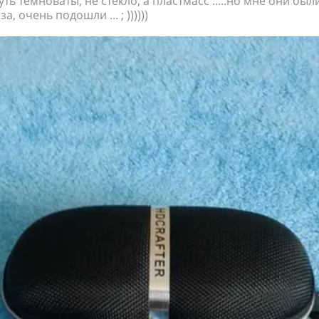
уть темноваты; не стекло, а пластмасс .....но мне они были
, очень подошли ... ; ))))))