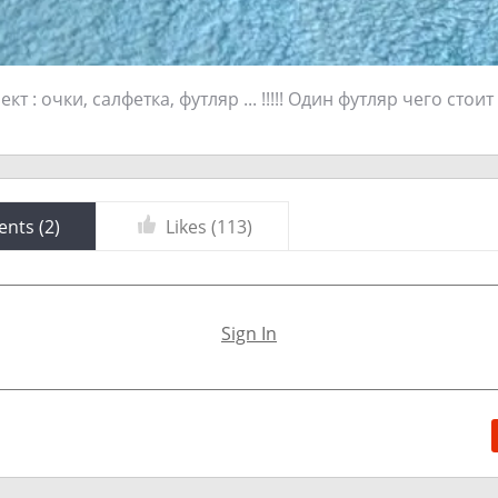
 : очки, салфетка, футляр ... !!!!! Один футляр чего стоит !
nts (
2
)
Likes (
113
)
Sign In