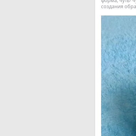
форма, чуть- ч
создания образа