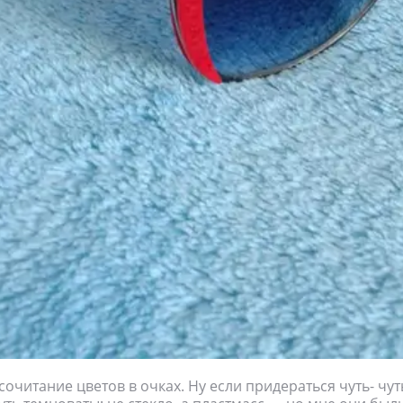
сочитание цветов в очках. Ну если придераться чуть- чут