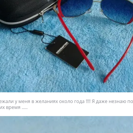
жали у меня в желаниях около года !!!! Я даже незнаю почем
х время .....