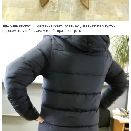
еще один биопух.. В магазине кстати опять акция закажите 2 куртки,
порекомендует 2 друзьям и тебе пришлют третью...