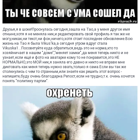
Друзья,я в шоке!Проснулась сегодня,зашла на Тао,а у меня другое имя
отныне,хотя я не меняла ник,и редактировать свой профиль я так же не
могу,никак,ни текст,ни фон,ничего,хотя стоит последнее обновление.Всю
жизнь на Тао я была Vikus'ka,а сегодня утром вдруг стала
Vikuska1...Посоветуйте куда обратиться,ведь это не норма,кто то
хозяйничает в нашем "доме","меняет замки",да меня теперь никто и не
узнает,если ещё и фото на аватарке кому то не понравится,это НЕ
НОРМАЛЬНО,это МОЙ ник,я заняла его давно и никто не вправе мне
диктовать как меня теперь нужно звать,только я сама.Если вы так же
столкнулись с чем то странным,или знаете как решить этот вопрос -
напишите,буду очень благодарна.Репост,если не трудно,т.к. очень хочется
понять "политику партии".