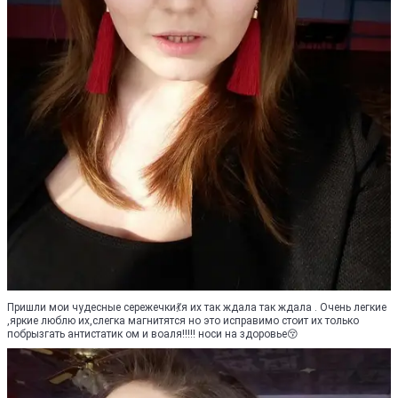
Пришли мои чудесные сережечки💃я их так ждала так ждала . Очень легкие
,яркие люблю их,слегка магнитятся но это исправимо стоит их только
побрызгать антистатик ом и воаля!!!!! носи на здоровье😚