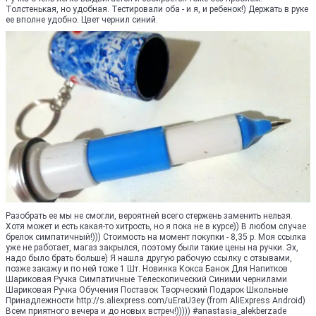
Толстенькая, но удобная. Тестировали оба - и я, и ребенок!) Держать в руке
ее вполне удобно. Цвет чернил синий.
Разобрать ее мы не смогли, вероятней всего стержень заменить нельзя.
Хотя может и есть какая-то хитрость, но я пока не в курсе)) В любом случае
брелок симпатичный!))) Стоимость на момент покупки - 8,35 р. Моя ссылка
уже не работает, магаз закрылся, поэтому были такие цены на ручки. Эх,
надо было брать больше) Я нашла другую рабочую ссылку с отзывами,
позже закажу и по ней тоже 1 Шт. Новинка Кокса Банок Для Напитков
Шариковая Ручка Симпатичные Телескопический Синими чернилами
Шариковая Ручка Обучения Поставок Творческий Подарок Школьные
Принадлежности http://s.aliexpress.com/uEraU3ey (from AliExpress Android)
Всем приятного вечера и до новых встреч!))))) #anastasia_alekberzade