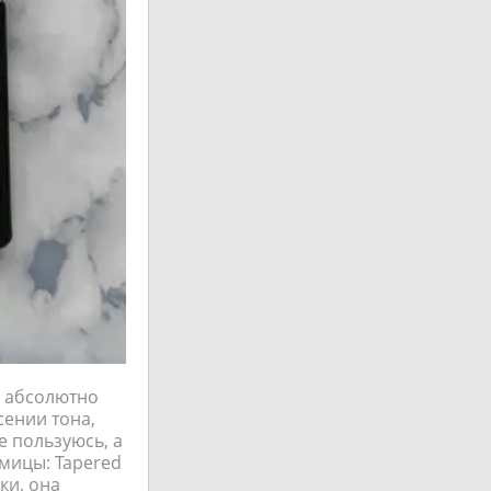
ь абсолютно
сении тона,
е пользуюсь, а
мицы: Tapered
ки, она