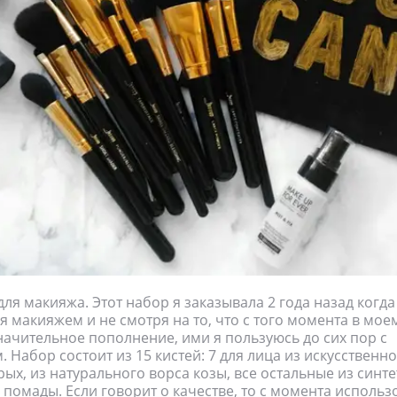
ля макияжа. Этот набор я заказывала 2 года назад когда
я макияжем и не смотря на то, что с того момента в мое
начительное пополнение, ими я пользуюсь до сих пор с
 Набор состоит из 15 кистей: 7 для лица из искусственно
орых, из натурального ворса козы, все остальные из синте
 помады. Если говорит о качестве, то с момента использ