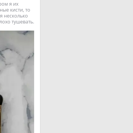
ром я их
ные кисти, то
тя несколько
лохо тушевать.