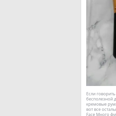
Если говорить
бесполезной д
кремовые румя
вот все остал
Face Много фу