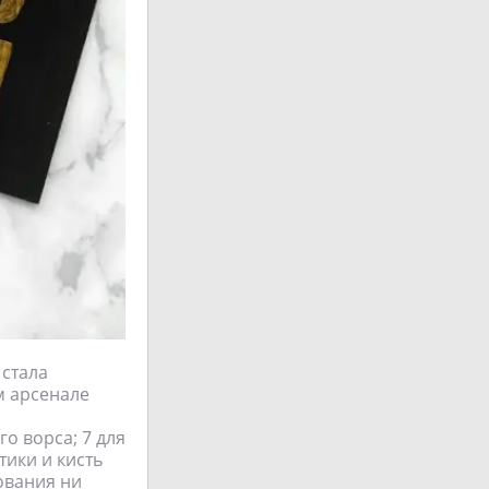
 стала
м арсенале
го ворса; 7 для
тики и кисть
ования ни