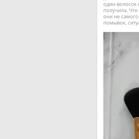
один волосок н
получила. Что 
они не самого
помывок, ситу