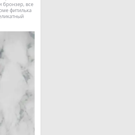
и бронзер, все
орме фитилька
деликатный