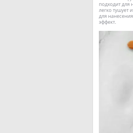
подходит для 
легко тушует и
для нанесения
эффект.