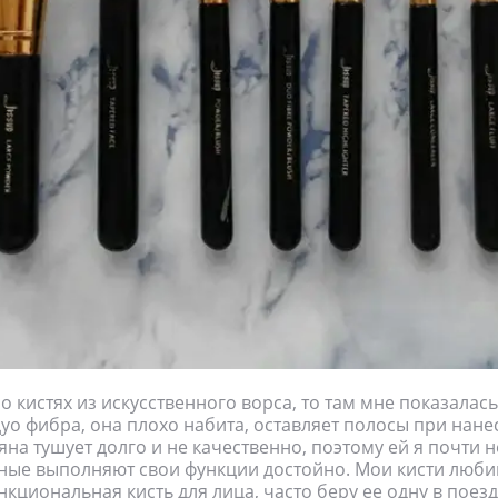
 о кистях из искусственного ворса, то там мне показалас
уо фибра, она плохо набита, оставляет полосы при нане
на тушует долго и не качественно, поэтому ей я почти н
ьные выполняют свои функции достойно. Мои кисти люби
нкциональная кисть для лица, часто беру ее одну в поезд