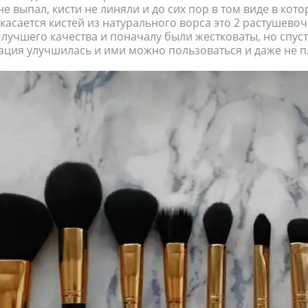
е выпал, кисти не линяли и до сих пор в том виде в кото
касается кистей из натурального ворса это 2 растушевоч
 лучшего качества и поначалу были жестковаты, но спус
ация улучшилась и ими можно пользоваться и даже не п