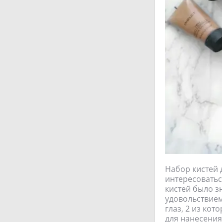
Набор кистей д
интересоватьс
кистей было з
удовольствием.
глаз, 2 из кот
для нанесения