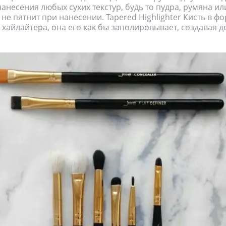
нанесения любых сухих текстур, будь то пудра, румяна ил
 не пятнит при нанесении. Tapered Highlighter Кисть в ф
 хайлайтера, она его как бы заполировывает, создавая 