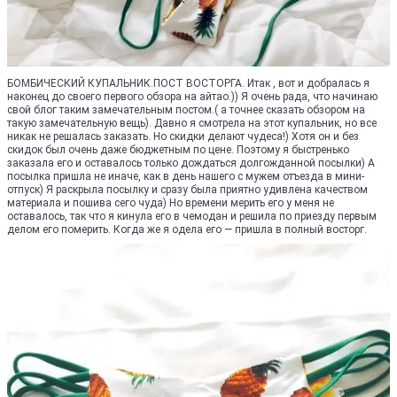
БОМБИЧЕСКИЙ КУПАЛЬНИК.ПОСТ ВОСТОРГА. Итак , вот и добралась я
наконец до своего первого обзора на айтао.)) Я очень рада, что начинаю
свой блог таким замечательным постом.( а точнее сказать обзором на
такую замечательную вещь). Давно я смотрела на этот купальник, но все
никак не решалась заказать. Но скидки делают чудеса!) Хотя он и без
скидок был очень даже бюджетным по цене. Поэтому я быстренько
заказала его и оставалось только дождаться долгожданной посылки) А
посылка пришла не иначе, как в день нашего с мужем отъезда в мини-
отпуск) Я раскрыла посылку и сразу была приятно удивлена качеством
материала и пошива сего чуда) Но времени мерить его у меня не
оставалось, так что я кинула его в чемодан и решила по приезду первым
делом его померить. Когда же я одела его — пришла в полный восторг.