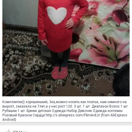
Комплектик)) хорошенький, 3ка,можно носить как платье, нам немного на
вырост, заказала на 7лет,а у нас рост 120. 3 шт. 1 шт. Диапазон Волос 1 шт.
Рубашки 1 шт. Брюки детская Одежда Набор Девочек Одежда костюмы
Розовый Красное Сердце http://s.aliexpress.com/FbmAvEzI (from AliExpress
Android)