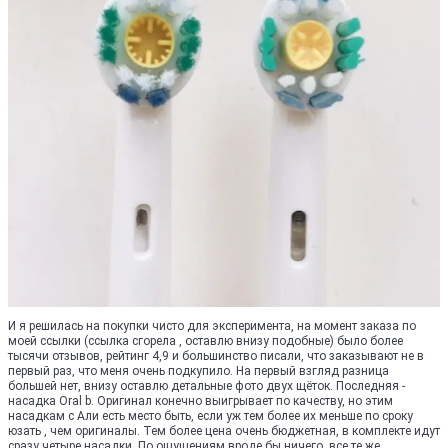
И я решилась на покупки чисто для эксперимента, на момент заказа по
моей ссылки (ссылка сгорела , оставлю внизу подобные) было более
тысячи отзывов, рейтинг 4,9 и большинство писали, что заказывают не в
первый раз, что меня очень подкупило. На первый взгляд разница
большей нет, внизу оставлю детальные фото двух щёток. Последняя -
насадка Oral b. Оригинал конечно выигрывает по качеству, но этим
насадкам с Али есть место быть, если уж тем более их меньше по сроку
юзать , чем оригиналы. Тем более цена очень бюджетная, в комплекте идут
сразу четыре насадки. По ощущениям вроде бы ничего, все те же