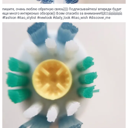
пишите, очень люблю обратную связь)))) Подписывайтесь! впереди будет
еще много интересных обзоров)) Всем спасибо за внимание!🙌🏻🤗🤗🤗🤗
#fashion #itao_stylist #newlook #daily_look #itao_wish #discover_me