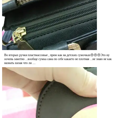
Во вторых ручки пластмассовые , прям как на детских сумочках😠😠😠Это ну
оочень заметно ...вообще сумка сама по себе какаето не плотная ...не знаю не как
назвать хилая что ли ....