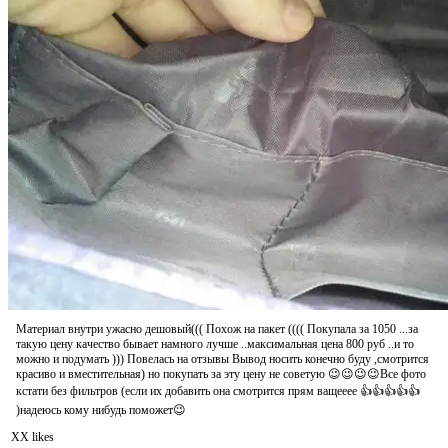
Материал внутри ужасно дешовый((( Похож на пакет (((( Покупала за 1050 ...за
такую цену качество бывает намного лучше ..максимальная цена 800 руб ..и то
можно и подумать ))) Повелась на отзывы Вывод носить конечно буду ,смотрится
красиво и вместительная​) но покупать за эту цену не советую 😉😉😉😉Все фото
кстати без фильтров (если их добавить она смотрится прям ващееее 👍👍👍👍👍
)надеюсь кому нибудь поможет😉
XX likes