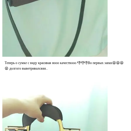
Теперь о сумке с виду красивая нооо качествооо 👎👎👎Во первых запах😫😫😫
😫 долгого выветривалсяяя..