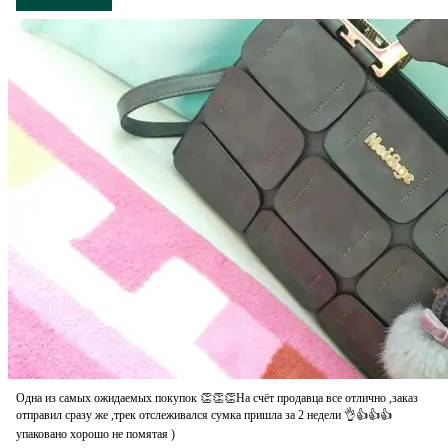
Одна из самых ожидаемых покупок 👏👏👏На счёт продавца все отлично ,заказ
отправил сразу же ,трек отслеживался сумка пришла за 2 недели 👌👍👍👍
упаковано хорошо не помятая )