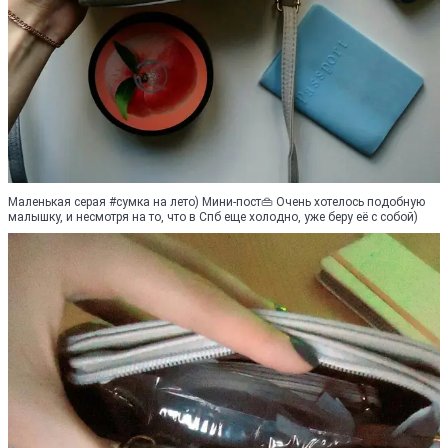
Маленькая серая #сумка на лето) Мини-пост👜 Очень хотелось подобную
малышку, и несмотря на то, что в Спб еще холодно, уже беру её с собой)