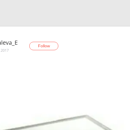
leva_E
Follow
, 2017