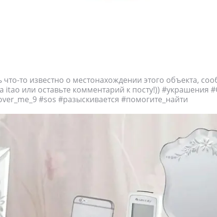
ь что-то известно о местонахождении этого объекта, со
а itao или оставьте комментарий к посту!)) #украшения 
over_me_9 #sos #разыскивается #помогите_найти