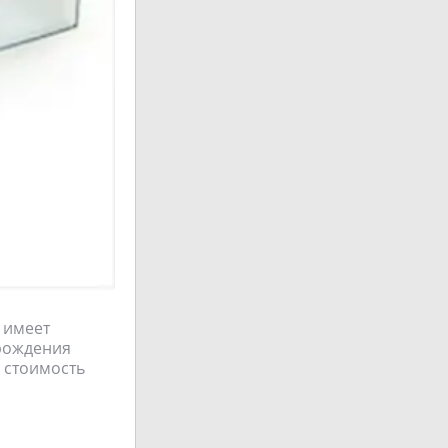
 имеет
 рождения
а стоимость