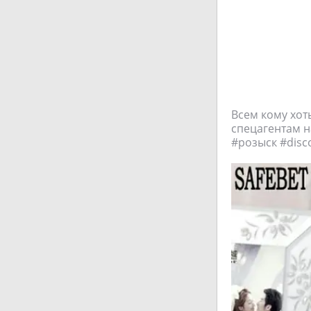
Всем кому хот
спецагентам н
#розыск #disc