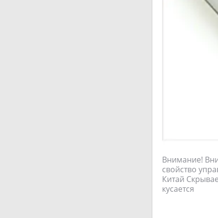
Внимание! Вни
свойство упра
Китай Скрывае
кусается