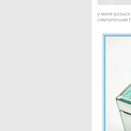
у меня розыск 
симпатичная ht