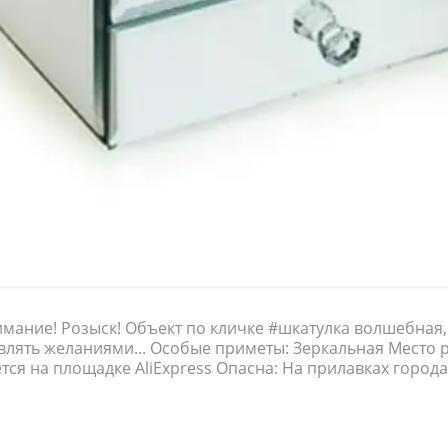
мание! Розыск! Объект по кличке #шкатулка волшебная,
влять желаниями... Особые приметы: Зеркальная Место
тся на площадке AliExpress Опасна: На прилавках город