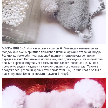
МАСКА ДЛЯ СНА. Или как я стала коалой 🐨. Милейшая мимимишная
мордочка и очень приятная плюшевая ткань снаружи и атласная внутри.
Резиночка тоже обтянута атласной тканью, плотно прилегает, но не
передавливает. Нет никаких проплешин, мех однородный. Ушки-помпоны
пришиты крепко. Внутри меха скрываются глазки, розовые щёчки, нос
прекрасно виден и сделан из какого-то приятного материала. Также в
продаже есть розовый кролик, тоже симпатичный, но мне коала больше
приглянулась). Цена на момент покупки 314 руб.