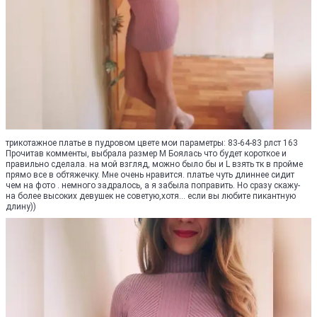
трикотажное платье в пудровом цвете мои параметры: 83-64-83 рлст 163
Прочитав комменты, выбрала размер М Боялась что будет короткое и
правильно сделала. на мой взгляд, можно было бы и L взять тк в пройме
прямо все в обтяжечку. Мне очень нравится. платье чуть длиннее сидит
чем на фото . немного задралось, а я забыла поправить. Но сразу скажу-
на более высоких девушек не советую,хотя... если вы любите пикантную
длину))