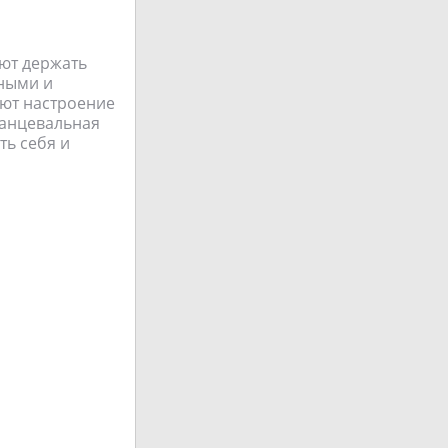
ают держать
йными и
ют настроение
танцевальная
ть себя и