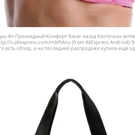
уш-Ап Прохладный Комфорт Racer назад Косточках акти
tp://s.aliexpress.com/mIVfiAnu (from AliExpress Android) 
го есть обзор, а на последней распродаже купила ещё од