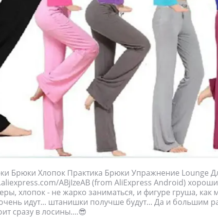
и Брюки Хлопок Практика Брюки Упражнение Lounge 
.aliexpress.com/ABjIzeAB (from AliExpress Android) хорош
ры, хлопок - не жарко заниматься, и фигуре груша, как м
очень идут... штанишки получше будут... Да и большим 
оит сразу в лосины....😎