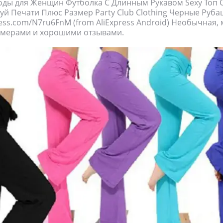
ды для Женщин Футболка С Длинным Рукавом Sexy Топ 
й Печати Плюс Размер Party Club Clothing Черные Руб
press.com/N7ru6FnM (from AliExpress Android) Необычная, 
мерами и хорошими отзывами.