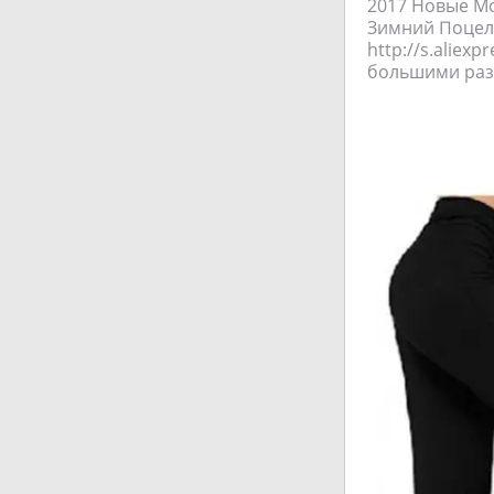
2017 Новые Мо
Зимний Поцелу
http://s.aliex
большими раз