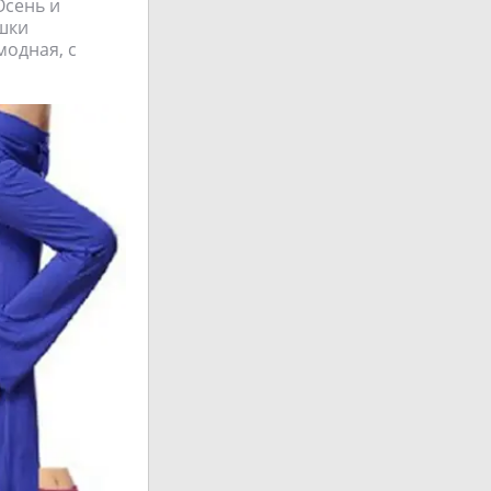
Осень и
ашки
модная, с