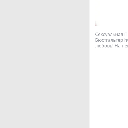
Сексуальная П
Бюстгальтер ht
любовь! На не