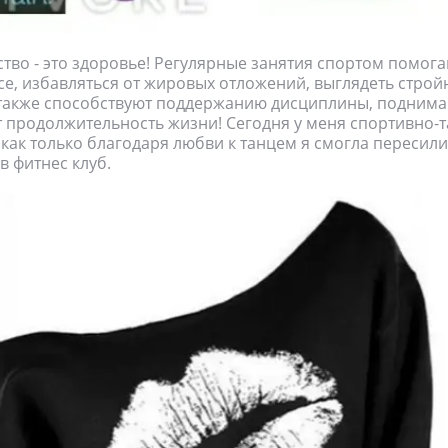
ство - это здоровье! Регулярные занятия спортом помог
е, избавляться от жировых отложений, выглядеть стро
 также способствуют поддержанию дисциплины, поднима
 продолжительность жизни! Сегодня у меня спортивно-
к как только благодаря любви к танцем я смогла пересили
в фитнес клуб.