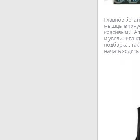
Главное богат
мышцы в тонус
красивыми. А
и увеличивают
подборка , та
начать ходить 