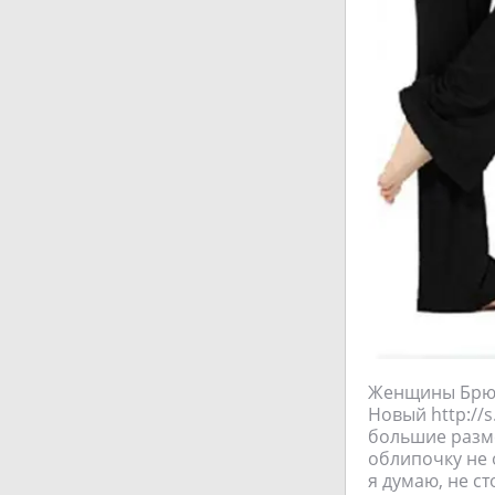
Женщины Брюк
Новый http://s
большие разме
облипочку не 
я думаю, не ст