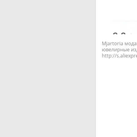
Mjartoria мод
ювелирные из
http://s.aliexp