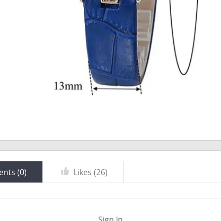
nts (
0
)
Likes (
26
)
Sign In