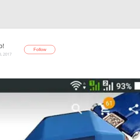
o!
Follow
0, 2017