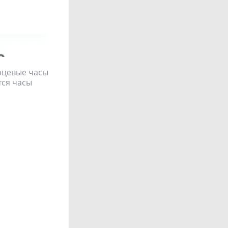
рцевые часы
ся часы