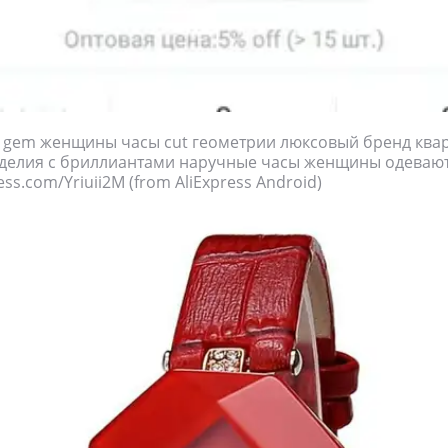
а gem женщины часы cut геометрии люксовый бренд ква
делия с бриллиантами наручные часы женщины одевают
ress.com/Yriuii2M (from AliExpress Android)