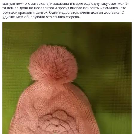
шапуль немного затаскала, и заказала в марте еще одну такую же. моя 5-
ти летняя доча на нее зврится и просит иногда поносить. изюминка - это
большой красивый цвнток. Один недрстаток: очень долгая доставка. С
удивлением обнаружила что ссылка сгорела.