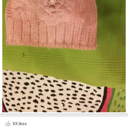
XX likes