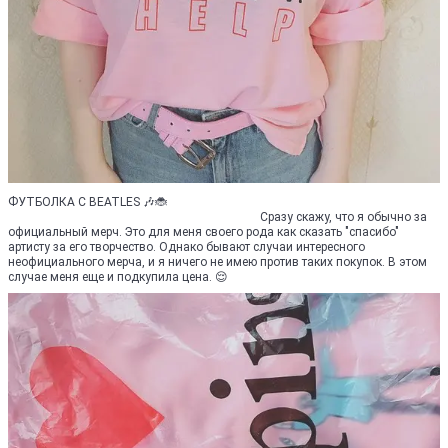
ФУТБОЛКА С BEATLES 🎶🐞
⠀⠀⠀⠀⠀⠀⠀⠀⠀⠀⠀⠀⠀⠀⠀⠀⠀⠀⠀⠀⠀⠀⠀⠀⠀⠀⠀⠀Сразу скажу, что я обычно за
официальный мерч. Это для меня своего рода как сказать "спасибо"
артисту за его творчество. Однако бывают случаи интересного
неофициального мерча, и я ничего не имею против таких покупок. В этом
случае меня еще и подкупила цена. 😌