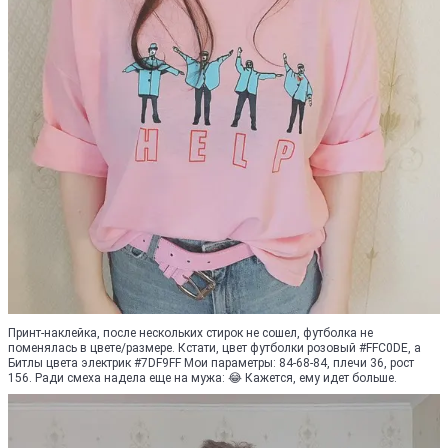
Принт-наклейка, после нескольких стирок не сошел, футболка не
поменялась в цвете/размере. Кстати, цвет футболки розовый #FFC0DE, а
Битлы цвета электрик #7DF9FF Мои параметры: 84-68-84, плечи 36, рост
156. Ради смеха надела еще на мужа: 😂 Кажется, ему идет больше.