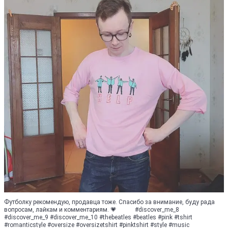
Футболку рекомендую, продавца тоже. Спасибо за внимание, буду рада
вопросам, лайкам и комментариям. 💗⠀⠀⠀⠀#discover_me_8
#discover_me_9 #discover_me_10 #thebeatles #beatles #pink #tshirt
#romanticstyle #oversize #oversizetshirt #pinktshirt #style #music