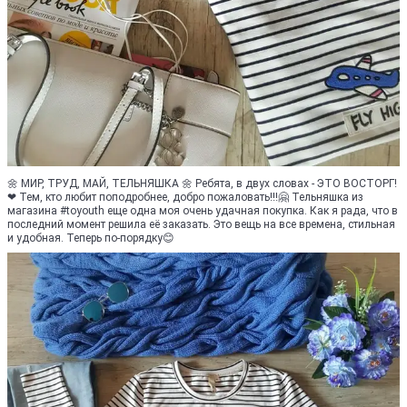
🌼 МИР, ТРУД, МАЙ, ТЕЛЬНЯШКА 🌼 Ребята, в двух словах - ЭТО ВОСТОРГ!
❤ Тем, кто любит поподробнее, добро пожаловать!!!🤗 Тельняшка из
магазина #toyouth еще одна моя очень удачная покупка. Как я рада, что в
последний момент решила её заказать. Это вещь на все времена, стильная
и удобная. Теперь по-порядку😊