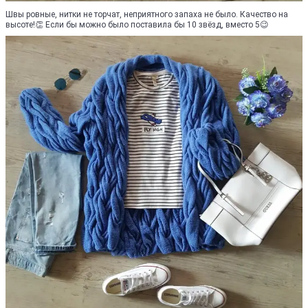
Швы ровные, нитки не торчат, неприятного запаха не было. Качество на
высоте!👏 Если бы можно было поставила бы 10 звёзд, вместо 5😉