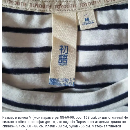
Размер я взяла М (мои параметры 88-69-90, рост 168 см), сидит отлично! Не
сильно в обтяг, но по фигуре, то, что надо👍 Параметры изделия: длина по
спинке - 57 см, ОГ - 86 см, плечи - 38 см, рукав - 56 см. Материал тянется