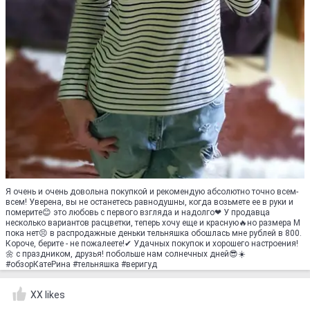
Я очень и очень довольна покупкой и рекомендую абсолютно точно всем-
всем! Уверена, вы не останетесь равнодушны, когда возьмете ее в руки и
померите😊 это любовь с первого взгляда и надолго❤ У продавца
несколько вариантов расцветки, теперь хочу еще и красную🔥но размера М
пока нет😣 в распродажные деньки тельняшка обошлась мне рублей в 800.
Короче, берите - не пожалеете!✔ Удачных покупок и хорошего настроения!
🌼 с праздником, друзья! побольше нам солнечных дней😎☀️
#обзорКатеРина #тельняшка #веригуд
XX likes