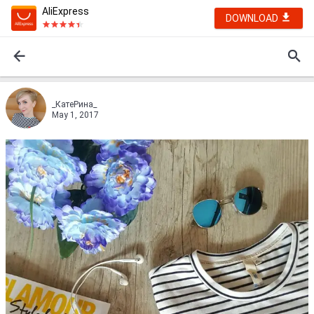
AliExpress
DOWNLOAD
_КатеРина_
May 1, 2017