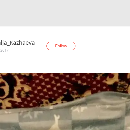
lja_Kazhaeva
Follow
 2017