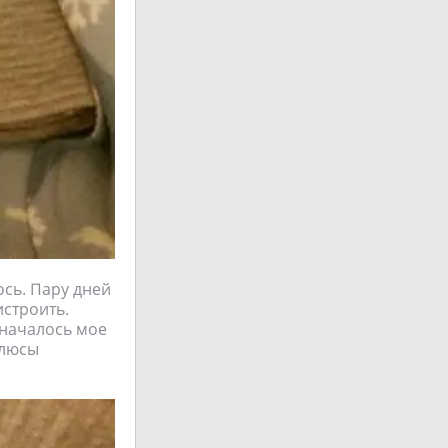
ось. Пару дней
истроить.
 началось мое
плюсы