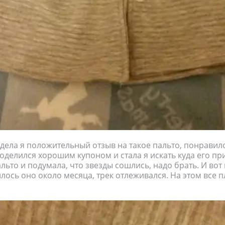
идела я положительный отзыв на такое пальто, понравил
поделился хорошим купоном и стала я искать куда его пр
альто и подумала, что звезды сошлись, надо брать. И вот
лось оно около месяца, трек отлеживался. На этом все 