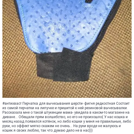
#антихваст Перчатка для вычесывания шерсти- фигня редкостная Состоит
из самой перчатки на липучке и пришитой к ней резиновой вычесывалки.
Рассказала мне о такой штукенции мама- увидела в каком-то магазине на
диване... Обещали прям волшебство, но его не произошло( У нас кошка и
месяц назад появился котёнок, но либо кошки у меня не правильные, либо
руки, но эффект мягко скажем не очень... На руки вроде не жалуюсь и
кошек я своих люблю, так что думаю дело не в нас)))