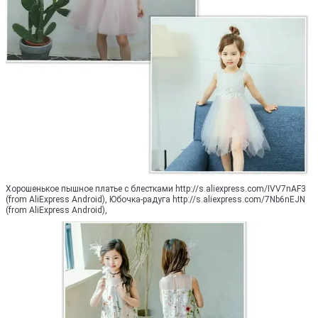
Хорошенькое пышное платье с блестками http://s.aliexpress.com/IVV7nAF3
(from AliExpress Android), Юбочка-радуга http://s.aliexpress.com/7Nb6nEJN
(from AliExpress Android),