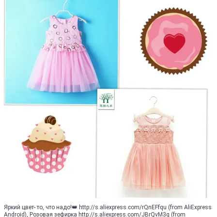
Яркий цвет- то, что надо!👑 http://s.aliexpress.com/rQnEFfqu (from AliExpress
Android), Розовая зефирка http://s.aliexpress.com/JBrQvM3q (from