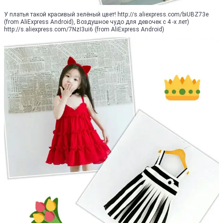
У платья такой красивый зелёный цвет! http://s.aliexpress.com/biUBZ73e
(from AliExpress Android), Воздушное чудо для девочек с 4 -х лет)
http://s.aliexpress.com/7NzI3ui6 (from AliExpress Android)