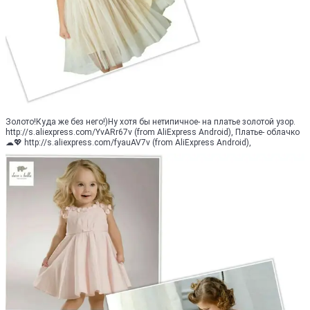
Золото!Куда же без него!)Ну хотя бы нетипичное- на платье золотой узор.
http://s.aliexpress.com/YvARr67v (from AliExpress Android), Платье- облачко
☁💖 http://s.aliexpress.com/fyauAV7v (from AliExpress Android),