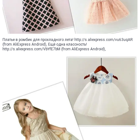
Платье в ромбик для прохладного лета! http://s.aliexpress.com/vu63uqAR
(from AliExpress Android), Ещё одна классность!
http://s.aliexpress.com/VbYfE7bM (from AliExpress Android),