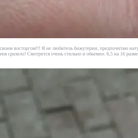
своим восторгом!!! Я не любитель бижутерии, предпочитаю нат
меня сразило! Смотрится очень стильно и обьемно. 6,5 на 16 разм