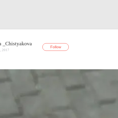
a _Chistyakova
Follow
, 2017