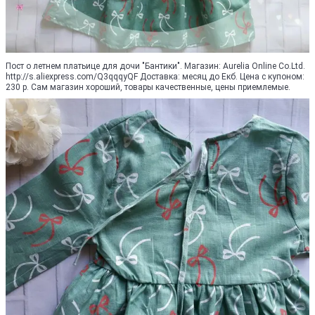
Пост о летнем платьице для дочи "Бантики". Магазин: Aurelia Online Co.Ltd.
http://s.aliexpress.com/Q3qqqyQF Доставка: месяц до Екб. Цена с купоном:
230 р. Сам магазин хороший, товары качественные, цены приемлемые.