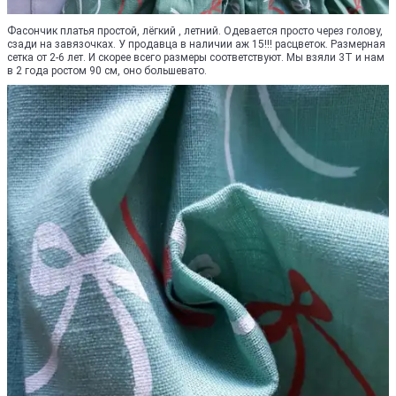
Фасончик платья простой, лёгкий , летний. Одевается просто через голову,
сзади на завязочках. У продавца в наличии аж 15!!! расцветок. Размерная
сетка от 2-6 лет. И скорее всего размеры соответствуют. Мы взяли 3Т и нам
в 2 года ростом 90 см, оно большевато.