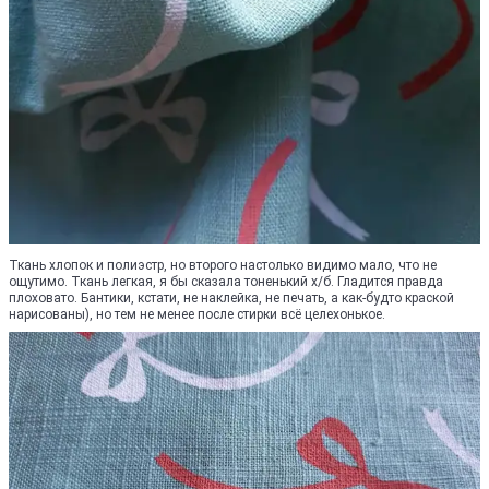
Ткань хлопок и полиэстр, но второго настолько видимо мало, что не
ощутимо. Ткань легкая, я бы сказала тоненький х/б. Гладится правда
плоховато. Бантики, кстати, не наклейка, не печать, а как-будто краской
нарисованы), но тем не менее после стирки всё целехонькое.