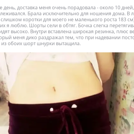
е день, доставка меня очень порадовала - около 10 дней,
леживался. Брала исключительно для ношения дома. В 
, слишком коротки для моего не маленького роста 183 см)
ких я люблю. Шорты сели в обтяг. Бочка слегка перетягив
идят высоко. Внутри вставлена широкая резинка, плюс 
орый меня дико раздражал тем, что при надевании пост
 я из обоих шорт шнурки вытащила.