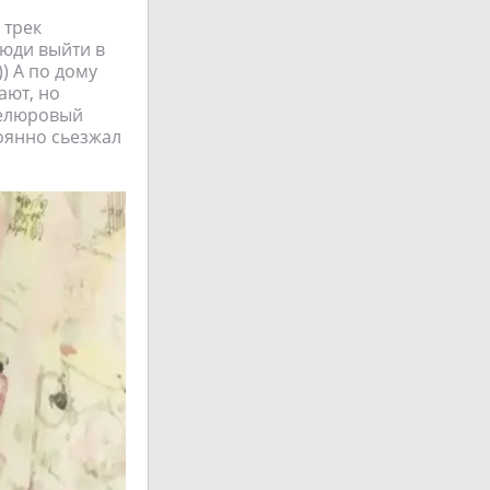
 трек
люди выйти в
) А по дому
ают, но
велюровый
оянно сьезжал