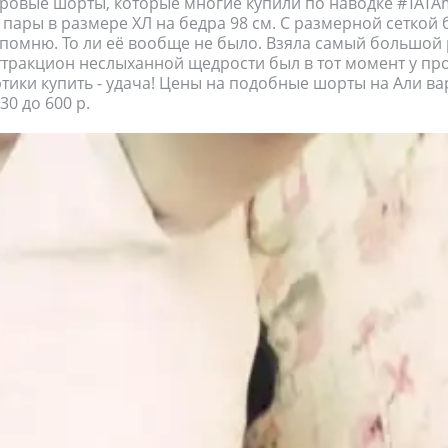
ровые шорты, которые многие купили по наводке #TATAm
е пары в размере ХЛ на бедра 98 см. С размерной сеткой 
 помню. То ли её вообще не было. Взяла самый большой 
аттракцион неслыханной щедрости был в тот момент у про
ртики купить - удача! Цены на подобные шорты на Али в
0 до 600 р.