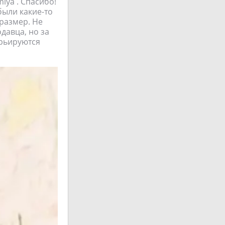
iya . Спасибо!
были какие-то
размер. Не
давца, но за
арьируются