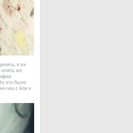
ились, я их
 опять же
рафии
Но это было
но мы с Али к