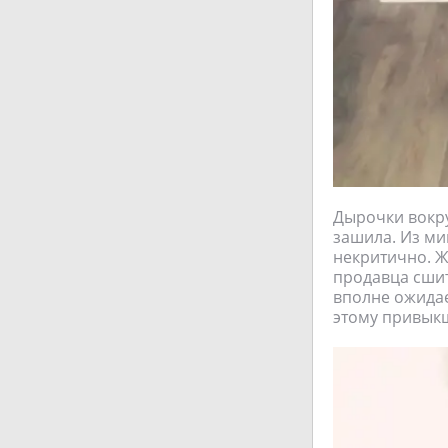
Дырочки вокру
зашила. Из ми
некритично. Ж
продавца сшит
вполне ожидае
этому привыкш