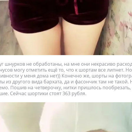
г шнурков не обработаны, на мне они некрасиво расход
нусов могу отметить ещё то, что к шортам все липнет. Но
ивности у меня дома нет)) Конечно же, шорты на фотог
ы из другого вида бархата, да и фасончик там не такой. 
мо. Пошив на четверочку, нитки пришлось пообрезать, 
ие. Сейчас шортики стоят 363 рубля.