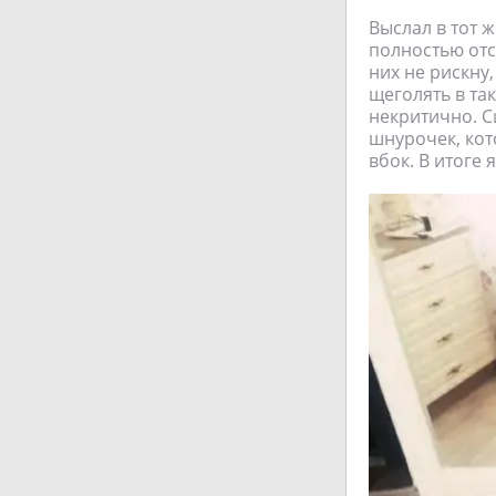
Выслал в тот ж
полностью отс
них не рискну
щеголять в та
некритично. С
шнурочек, кот
вбок. В итоге