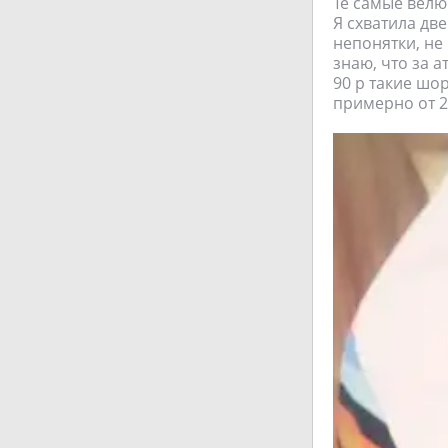
Те самые велю
Я схватила дв
непонятки, не
знаю, что за 
90 р такие шо
примерно от 23