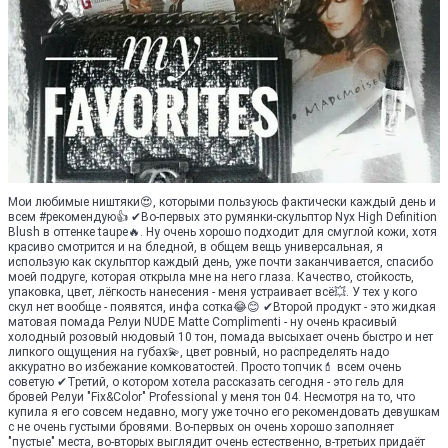
Мои любимые ништяки😍, которыми пользуюсь фактически каждый день и
всем #рекомендую👍 ✔Во-первых это румянки-скульптор Nyx High Definition
Blush в оттенке taupe🔥. Ну очень хорошо подходит для смуглой кожи, хотя
красиво смотрится и на бледной, в общем вещь универсальная, я
использую как скульптор каждый день, уже почти заканчивается, спасибо
моей подруге, которая открыла мне на него глаза. Качество, стойкость,
упаковка, цвет, лёгкость нанесения - меня устраивает всё💥. У тех у кого
скул нет вообще - появятся, инфа сотка😂😊 ✔Второй продукт - это жидкая
матовая помада Релуи NUDE Matte Complimenti - ну очень красивый
холодный розовый нюдовый 10 тон, помада высыхает очень быстро и нет
липкого ощущения на губах💫, цвет ровный, но распределять надо
аккуратно во избежание комковатостей. Просто топчик💄 всем очень
советую ✔Третий, о котором хотела рассказать сегодня - это гель для
бровей Релуи "Fix&Color" Professional у меня тон 04. Несмотря на то, что
купила я его совсем недавно, могу уже точно его рекомендовать девушкам
с не очень густыми бровями. Во-первых он очень хорошо заполняет
"пустые" места, во-вторых выглядит очень естественно, в-третьих придаёт