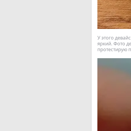
У этого девай
яркий. Фото д
протестирую п