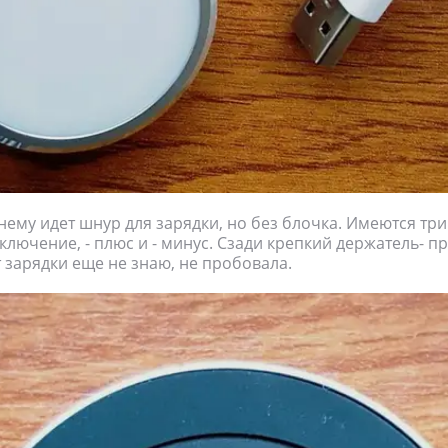
нему идет шнур для зарядки, но без блочка. Имеются три
лючение, - плюс и - минус. Сзади крепкий держатель- п
т зарядки еще не знаю, не пробовала.