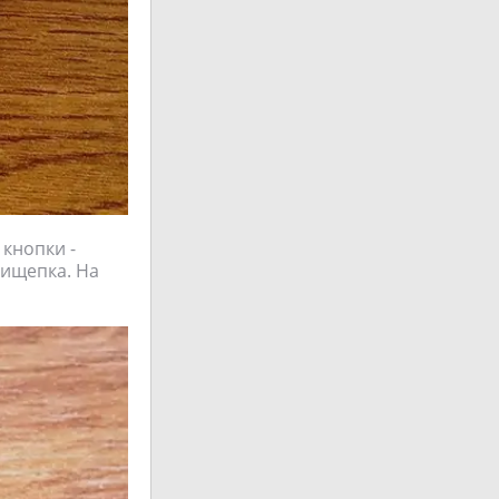
 кнопки -
рищепка. На