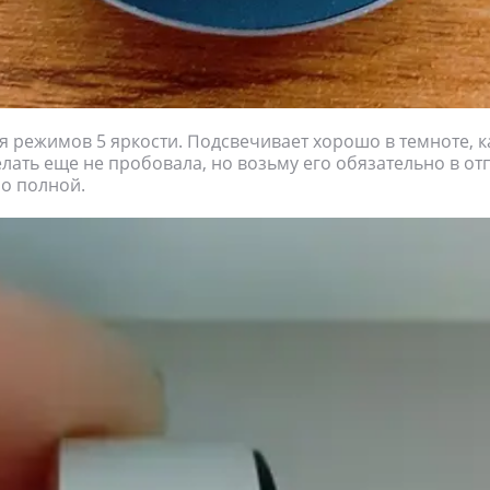
ся режимов 5 яркости. Подсвечивает хорошо в темноте, 
елать еще не пробовала, но возьму его обязательно в отп
о полной.