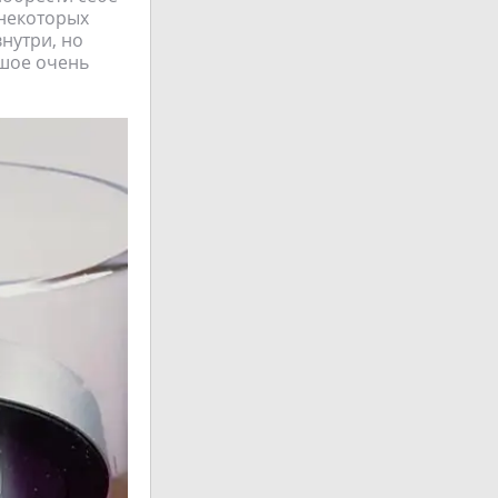
 некоторых
нутри, но
ьшое очень