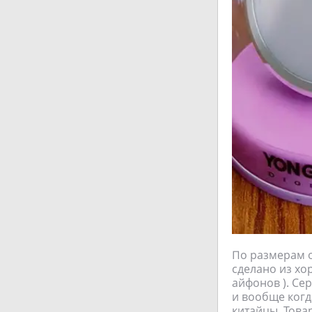
По размерам о
сделано из хо
айфонов ). Се
и вообще когда
китайцы. Това