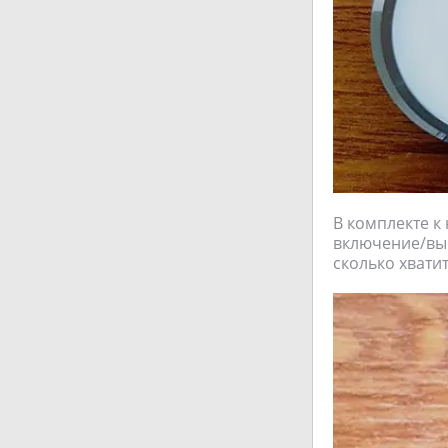
В комплекте к 
включение/вык
сколько хвати