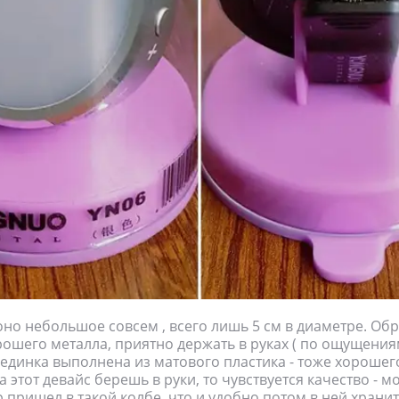
но небольшое совсем , всего лишь 5 см в диаметре. Об
рошего металла, приятно держать в руках ( по ощущениям
рединка выполнена из матового пластика - тоже хорошего
 этот девайс берешь в руки, то чувствуется качество - 
р пришел в такой колбе, что и удобно потом в ней хранит