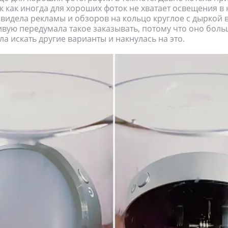
так как иногда для хороших фоток не хватает освещения в
 видела рекламы и обзоров на кольцо круглое с дыркой в
ивую передумала такое заказывать, потому что оно бол
ла искать другие варианты и накнулась на это.