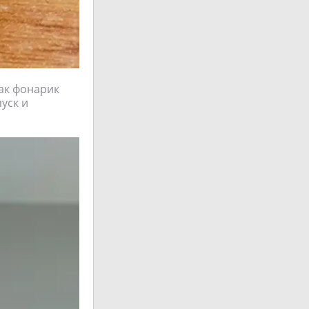
как фонарик
уск и