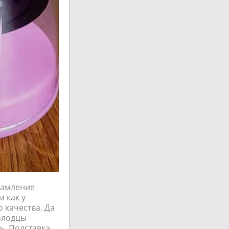
рамление
 как у
 качества. Да
молодцы
ь. Подставка