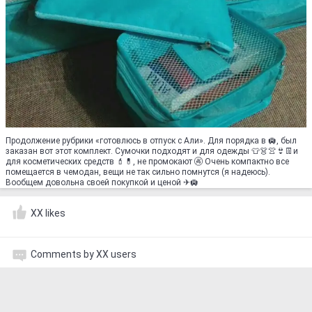
Продолжение рубрики «готовлюсь в отпуск с Али». Для порядка в 🛄, был
заказан вот этот комплект. Сумочки подходят и для одежды 👕👗👚👙👖и
для косметических средств 💄💊, не промокают 🚱 Очень компактно все
помещается в чемодан, вещи не так сильно помнутся (я надеюсь).
Вообщем довольна своей покупкой и ценой ✈🛄
XX likes
Comments by XX users