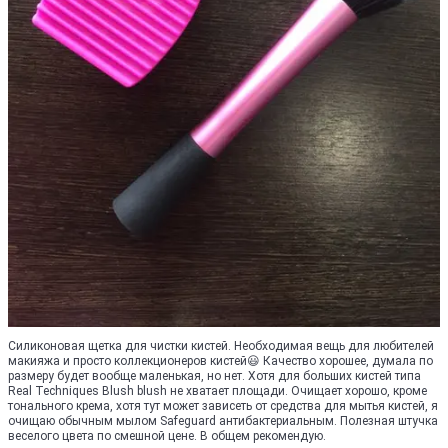
Силиконовая щетка для чистки кистей. Необходимая вещь для любителей
макияжа и просто коллекционеров кистей😃 Качество хорошее, думала по
размеру будет вообще маленькая, но нет. Хотя для больших кистей типа
Real Techniques Blush blush не хватает площади. Очищает хорошо, кроме
тонального крема, хотя тут может зависеть от средства для мытья кистей, я
очищаю обычным мылом Safeguard антибактериальным. Полезная штучка
веселого цвета по смешной цене. В общем рекомендую.