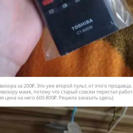
визора за 200₽. Это уже второй пульт, от этого продавца
левизору маме, потому что старый совсем перестал работ
я цена на него 600-800₽. Решила заказать здесь)