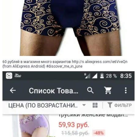
60 рублей в магазине много вариантов http://s.aliexpress.com/ie6VveQn
(from AliExpress Android) #discover_me_in_june