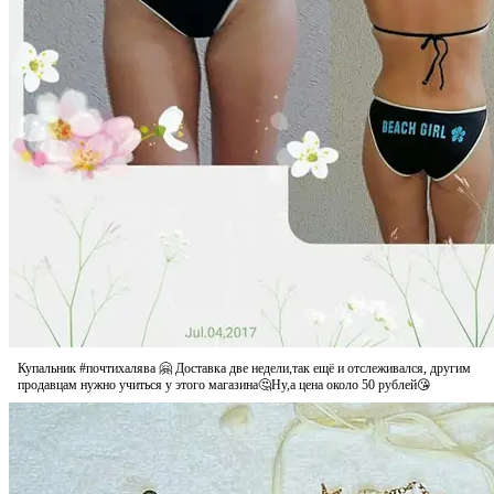
Купальник #почтихалява 🤗 Доставка две недели,так ещё и отслеживался, другим
продавцам нужно учиться у этого магазина🤔Ну,а цена около 50 рублей😘