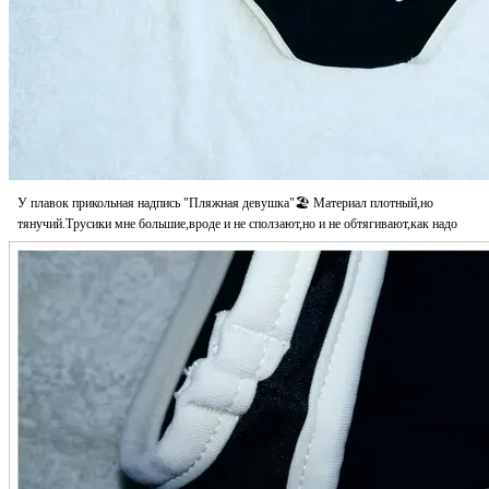
У плавок прикольная надпись "Пляжная девушка"🏖 Материал плотный,но
тянучий.Трусики мне большие,вроде и не сползают,но и не обтягивают,как надо