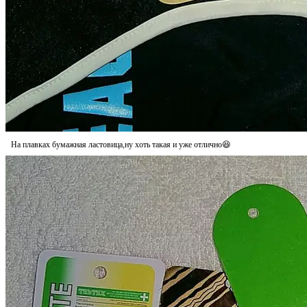
На плавках бумажная ластовица,ну хоть такая и уже отлично😆