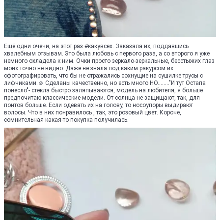
Ещё одни очечи, на этот раз #какувсех. Заказала их, поддавшись
хвалебным отзывам. Это была любовь с первого раза, а со второго я уже
немного охладела к ним. Очки просто зеркало-зеркальные, бесстыжих глаз
моих точно не видно. Даже не знала под каким ракурсом их
сфотографировать, что бы не отражались сохнущие на сушилке трусы с
лифчиками.☺ Сделаны качественно, но есть много НО........"И тут Остапа
понесло"- стекла быстро заляпываются, модель на любителя, я больше
предпочитаю классические модели. От солнца не защищают, так, для
понтов больше. Если одевать их на голову, то носоупоры выдирают
волосы. Что в них понравилось , так, это розовый цвет. Короче,
сомнительная какая-то покупка получилась.