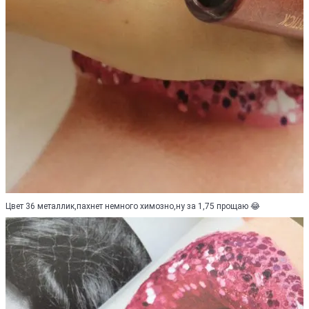
Цвет 36 металлик,пахнет немного химозно,ну за 1,75 прощаю 😂