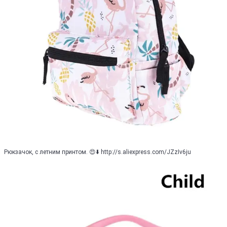
Рюкзачок, с летним принтом. 😍⬇️ http://s.aliexpress.com/JZzIv6ju