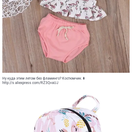
Ну куда этим летом без фламинго? Костюмчик. ⬇️
http://s.aliexpress.com/RZ3QvaUJ