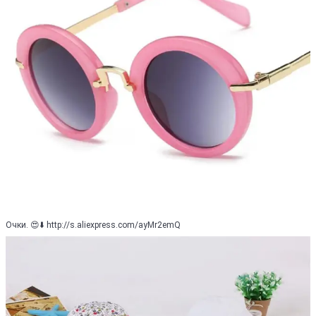
Очки. 😍⬇️ http://s.aliexpress.com/ayMr2emQ