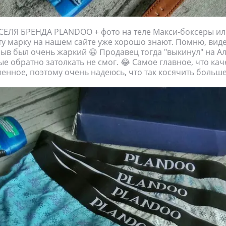
ЕЛЯ БРЕНДА PLANDOO + фото на теле Макси-боксеры ил
ту марку на нашем сайте уже хорошо знают. Помню, виде
 отзыв был очень жаркий 😀 Продавец тогда "выкинул" на 
ые обратно затолкать не смог. 😂 Самое главное, что кач
енное, поэтому очень надеюсь, что так косячить больше