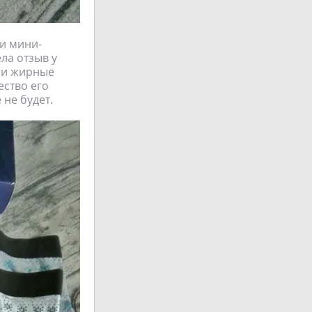
и мини-
ла отзыв у
Али жирные
ество его
 не будет.