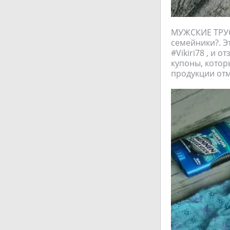
МУЖСКИЕ ТРУС
семейники?. Э
#Vikiri78 , и
купоны, котор
продукции отм