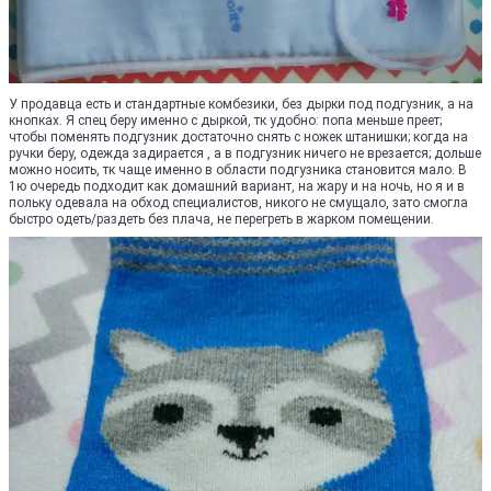
У продавца есть и стандартные комбезики, без дырки под подгузник, а на
кнопках. Я спец беру именно с дыркой, тк удобно: попа меньше преет;
чтобы поменять подгузник достаточно снять с ножек штанишки; когда на
ручки беру, одежда задирается , а в подгузник ничего не врезается; дольше
можно носить, тк чаще именно в области подгузника становится мало. В
1ю очередь подходит как домашний вариант, на жару и на ночь, но я и в
польку одевала на обход специалистов, никого не смущало, зато смогла
быстро одеть/раздеть без плача, не перегреть в жарком помещении.