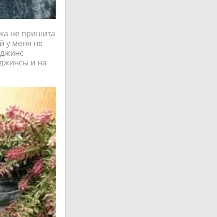
вка не пришита
й у меня не
 джинс
 джинсы и на