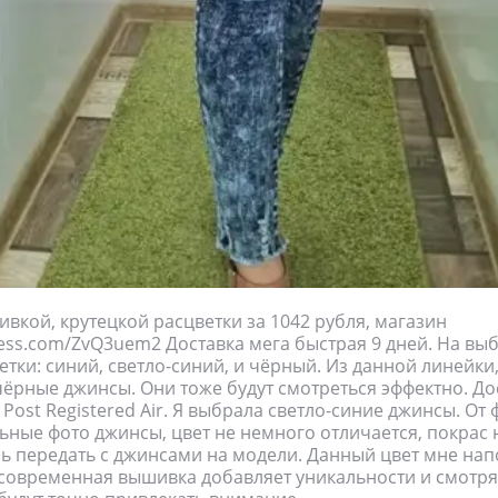
вкой, крутецкой расцветки за 1042 рубля, магазин
xpress.com/ZvQ3uem2 Доставка мега быстрая 9 дней. На вы
ветки: синий, светло-синий, и чёрный. Из данной линейки
ёрные джинсы. Они тоже будут смотреться эффектно. До
Post Registered Air. Я выбрала светло-синие джинсы. От 
ьные фото джинсы, цвет не немного отличается, покрас 
ь передать с джинсами на модели. Данный цвет мне нап
 современная вышивка добавляет уникальности и смотр