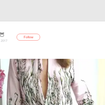
🦉
Follow
, 2017