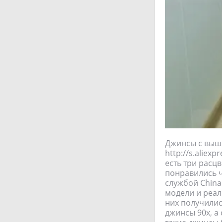
Джинсы с выши
http://s.alie
есть три расц
понравились ч
службой China 
модели и реал
них получилис
джинсы 90х, а