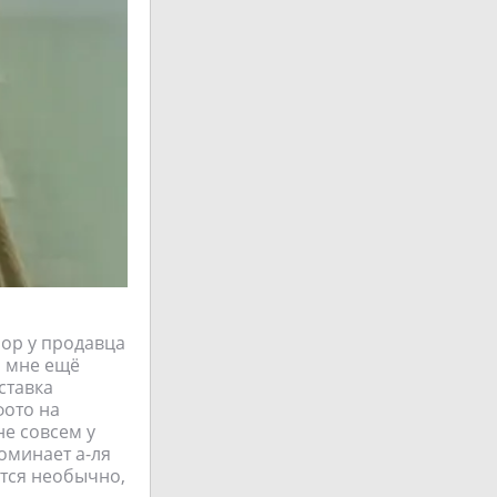
бор у продавца
, мне ещё
ставка
фото на
не совсем у
оминает а-ля
ятся необычно,