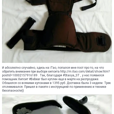
И абсолютно случайно, здесь на iTao, попался мне пост про то, на что
обратить внимание при выборе хипсита http://m.itao.com/detail/show.htm?
postId=10002157916189 . Так, благодаря #Stasya_ST , у нас появился
помощник Хипсит #Bebear был куплен еще в марте на распродаже.
Обошелся со всякими купонами в 1395 руб. Доставка была 3 недели. Трек
отслеживался. Пришел в пакете с инструкцией по применению и технике
безопасности))