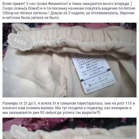
Всем привет! У нас снова #мамапост и таких ожидается много впереди :)
Скоро осень(а боже!) и я по-тихоньку начинаю покупать вещички по-теплее.
Обзор на тёплые легинсы ! Дошли за 3 недели, не отслеживались, бирочки
и ниточки были,запаха не было.
Размеры от 2т до 5, я взяла 3т и слишком перестаралась, они на рост 110 и
конечно нам очееень велики. Мы тут сходили к педиатру, нас измерили и
мы оказывается уже 90 см(когда успела так вырасти?!).