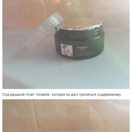
Под крышкой стоит 'пломба', которая не даст пролиться содержимому.