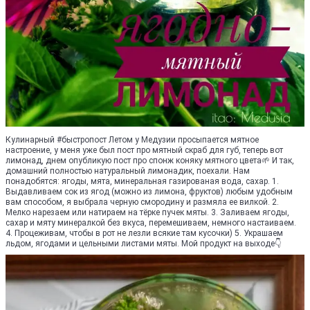
Кулинарный #быстропост Летом у Медузии просыпается мятное
настроение, у меня уже был пост про мятный скраб для губ, теперь вот
лимонад, днем опубликую пост про спонж коняку мятного цвета🌱 И так,
домашний полностью натуральный лимонадик, поехали. Нам
понадобятся: ягоды, мята, минеральная газированая вода, сахар. 1.
Выдавливаем сок из ягод (можно из лимона, фруктов) любым удобным
вам способом, я выбрала черную смородину и размяла ее вилкой. 2.
Мелко нарезаем или натираем на тёрке пучек мяты. 3. Заливаем ягоды,
сахар и мяту минералкой без вкуса, перемешиваем, немного настаиваем.
4. Процеживам, чтобы в рот не лезли всякие там кусочки) 5. Украшаем
льдом, ягодами и цельными листами мяты. Мой продукт на выходе👇