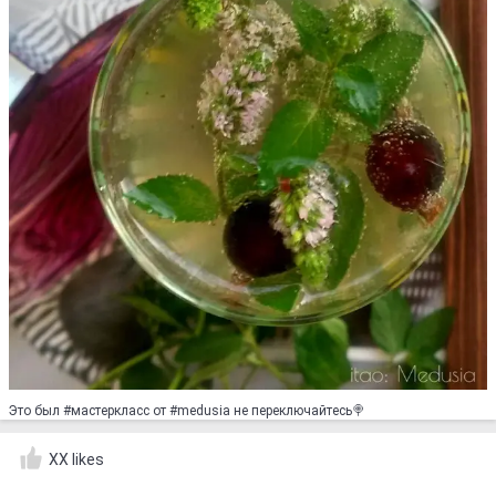
Это был #мастеркласс от #medusia не переключайтесь🍭
XX likes